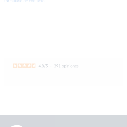
formulario de contacto
.
4.8
/
5
-
391
opiniones