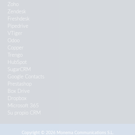
Zoho
Zendesk
Freshdesk
Pipedrive
VTiger
Odoo
Copper
Trengo
HubSpot
SugarCRM
Google Contacts
Prestashop
Box Drive
Dropbox
Microsoft 365
Su propio CRM
Copyright © 2026 Monema Communications S.L.