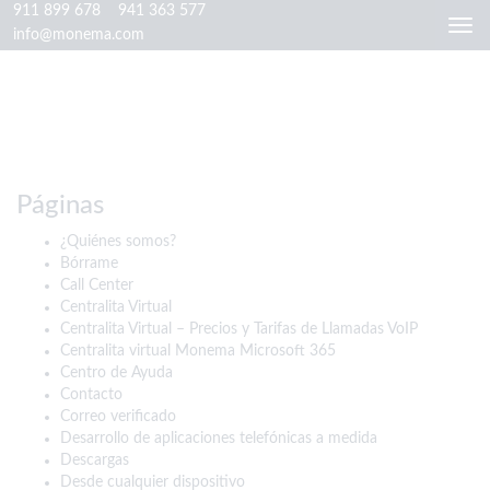
911 899 678
941 363 577
Togg
info@monema.com
navi
Páginas
¿Quiénes somos?
Bórrame
Call Center
Centralita Virtual
Centralita Virtual – Precios y Tarifas de Llamadas VoIP
Centralita virtual Monema Microsoft 365
Centro de Ayuda
Contacto
Correo verificado
Desarrollo de aplicaciones telefónicas a medida
Descargas
Desde cualquier dispositivo