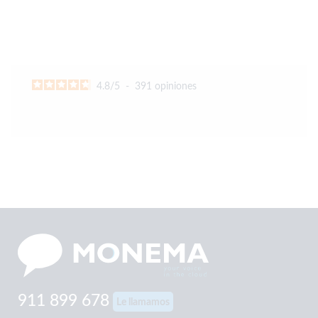
4.8
/
5
-
391
opiniones
911 899 678
Le llamamos