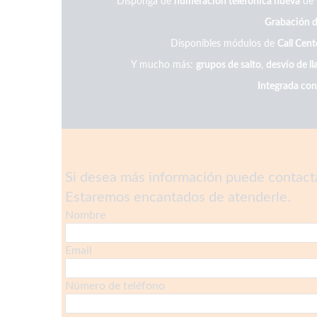
Disponga de
numeración telefónica nueva
de 
Grabación d
Disponibles módulos de
Call Cent
Y mucho más:
grupos de salto
,
desvío de l
Integrada con
Si desea más información puede contactar
Estaremos encantados de atenderle.
Nombre
Email
Número de teléfono