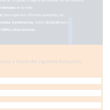
más de 50 países o haga la portabilidad de sus números
e llamadas
en la nube
er
para supervisor, informes avanzados, etc.
lamadas
,
transferencias
, botón
click2call
para su web.
 CRMs y otros servicios
nos a través del siguiente formulario.