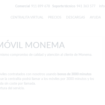
Comercial
911 899 678
Soporte técnico
941 363 577
inf
CENTRALITA VIRTUAL
PRECIOS
DESCARGAS
AYUDA
 MÓVIL MONEMA
l mismo compromiso de calidad y atención al cliente de Monema.
s móviles contratados con nosotros usando
bonos de 3000 minutos
e la centralita podrá llamar a los móviles por 3000 minutos y los
da sin coste por llamada.
tura del servicio.