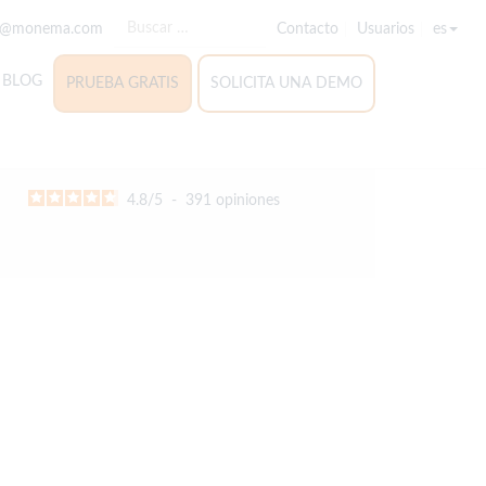
o@monema.com
Contacto
Usuarios
es
BLOG
PRUEBA GRATIS
SOLICITA UNA DEMO
4.8
/
5
-
391
opiniones