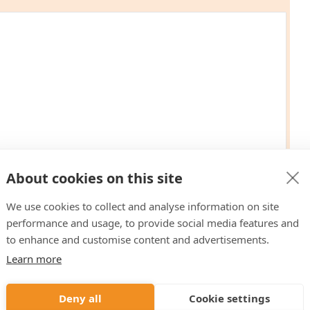
About cookies on this site
ón externa (CRMs, ERPs, Tiendas Online...)?
We use cookies to collect and analyse information on site
performance and usage, to provide social media features and
to enhance and customise content and advertisements.
Learn more
idad de la página
Deny all
Cookie settings
cidad
.