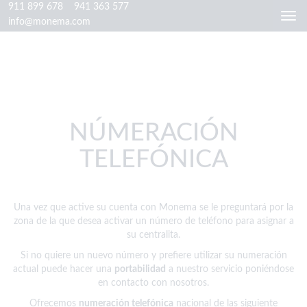
911 899 678
941 363 577
Togg
info@monema.com
navi
NÚMERACIÓN
TELEFÓNICA
Una vez que active su cuenta con Monema se le preguntará por la
zona de la que desea activar un número de teléfono para asignar a
su centralita.
Si no quiere un nuevo número y prefiere utilizar su numeración
actual puede hacer una
portabilidad
a nuestro servicio poniéndose
en contacto con nosotros.
Ofrecemos
numeración telefónica
nacional de las siguiente