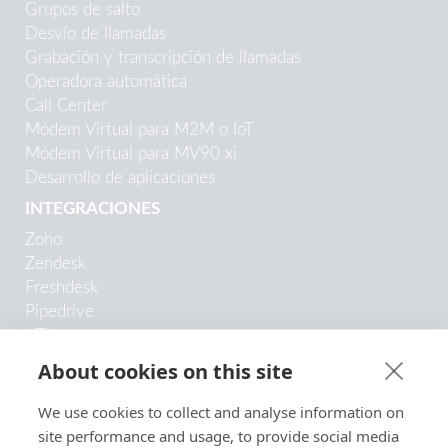
Grupos de salto
Desvío de llamadas
Grabación y transcripción de llamadas
Operadora automática
Call Center
Módem Virtual para M2M o IoT
Módem Virtual para MV90 xi
Desarrollo de aplicaciones
INTEGRACIONES
Zoho
Zendesk
Freshdesk
Pipedrive
VTiger
Odoo
About cookies on this site
Copper
Trengo
We use cookies to collect and analyse information on
HubSpot
site performance and usage, to provide social media