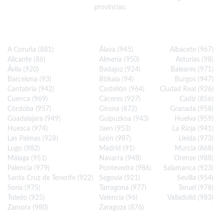
provincias:
A Coruña (881)
Álava (945)
Albacete (967)
Alicante (86)
Almería (950)
Asturias (98)
Ávila (920)
Badajoz (924)
Baleares (971)
Barcelona (93)
Bizkaia (94)
Burgos (947)
Cantabria (942)
Castellón (964)
Ciudad Real (926)
Cuenca (969)
Cáceres (927)
Cádiz (856)
Córdoba (957)
Girona (872)
Granada (958)
Guadalajara (949)
Guipuzkoa (943)
Huelva (959)
Huesca (974)
Jaen (953)
La Rioja (941)
Las Palmas (928)
León (987)
Lleida (973)
Lugo (982)
Madrid (91)
Murcia (868)
Málaga (951)
Navarra (948)
Orense (988)
Palencia (979)
Pontevedra (986)
Salamanca (923)
Santa Cruz de Tenerife (922)
Segovia (921)
Sevilla (954)
Soria (975)
Tarragona (977)
Teruel (978)
Toledo (925)
Valencia (96)
Valladolid (983)
Zamora (980)
Zaragoza (876)