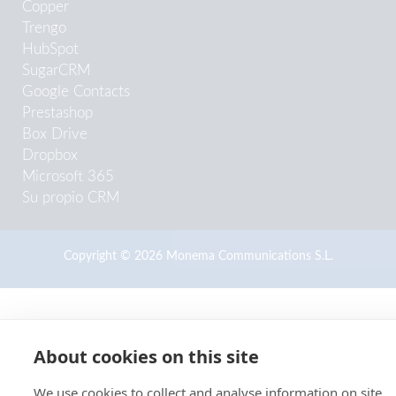
Copper
Trengo
HubSpot
SugarCRM
Google Contacts
Prestashop
Box Drive
Dropbox
Microsoft 365
Su propio CRM
Copyright © 2026 Monema Communications S.L.
About cookies on this site
We use cookies to collect and analyse information on site