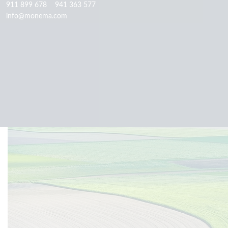
911 899 678
941 363 577
info@monema.com