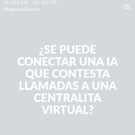
911 899 678
941 363 577
Togg
info@monema.com
navi
¿SE PUEDE
CONECTAR UNA IA
QUE CONTESTA
LLAMADAS A UNA
CENTRALITA
VIRTUAL?