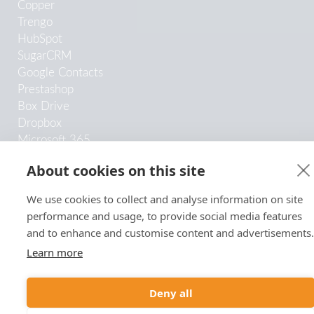
Copper
Trengo
HubSpot
SugarCRM
Google Contacts
Prestashop
Box Drive
Dropbox
Microsoft 365
Su propio CRM
About cookies on this site
We use cookies to collect and analyse information on site
Copyright © 2026 Monema Communications S.L.
performance and usage, to provide social media features
and to enhance and customise content and advertisements.
Learn more
Deny all