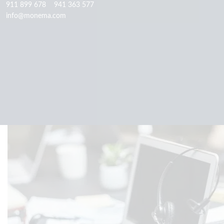
911 899 678
941 363 577
info@monema.com