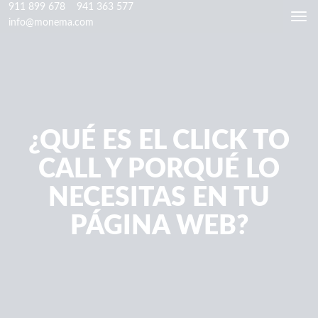
911 899 678
941 363 577
Togg
info@monema.com
navi
¿QUÉ ES EL CLICK TO
CALL Y PORQUÉ LO
NECESITAS EN TU
PÁGINA WEB?