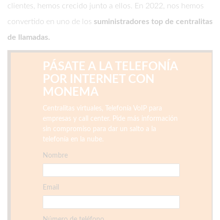
clientes, hemos crecido junto a ellos. En 2022, nos hemos
convertido en uno de los
suministradores top de centralitas
de llamadas.
PÁSATE A LA TELEFONÍA
POR INTERNET CON
MONEMA
Centralitas virtuales, Telefonía VoIP para
empresas y call center. Pide más información
sin compromiso para dar un salto a la
telefonía en la nube.
Nombre
Email
Número de teléfono