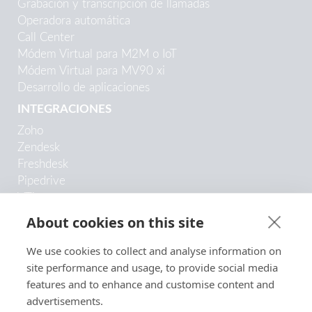
Grabación y transcripción de llamadas
Operadora automática
Call Center
Módem Virtual para M2M o IoT
Módem Virtual para MV90 xi
Desarrollo de aplicaciones
INTEGRACIONES
Zoho
Zendesk
Freshdesk
Pipedrive
VTiger
Odoo
About cookies on this site
Copper
Trengo
We use cookies to collect and analyse information on
HubSpot
site performance and usage, to provide social media
SugarCRM
features and to enhance and customise content and
Google Contacts
advertisements.