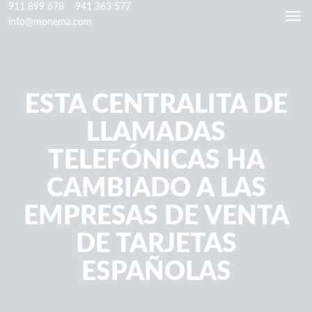
911 899 678
941 363 577
Togg
info@monema.com
navi
ESTA CENTRALITA DE
LLAMADAS
TELEFÓNICAS HA
CAMBIADO A LAS
EMPRESAS DE VENTA
DE TARJETAS
ESPAÑOLAS