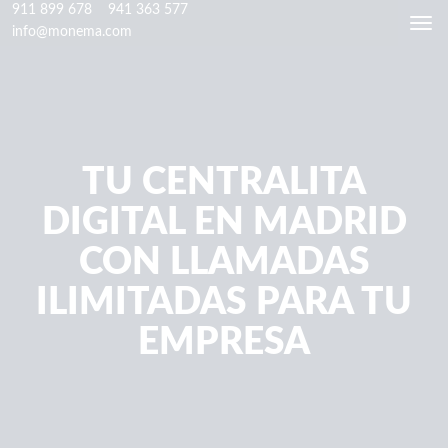
911 899 678
941 363 577
Togg
info@monema.com
navi
TU CENTRALITA
DIGITAL EN MADRID
CON LLAMADAS
ILIMITADAS PARA TU
EMPRESA