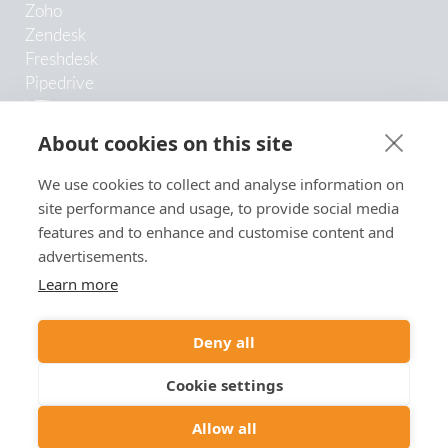
Zoho
Zendesk
Freshdesk
Pipedrive
VTiger
Odoo
About cookies on this site
Copper
Trengo
We use cookies to collect and analyse information on
HubSpot
site performance and usage, to provide social media
SugarCRM
features and to enhance and customise content and
Google Contacts
advertisements.
Prestashop
Learn more
Box Drive
Dropbox
Deny all
Microsoft 365
Su propio CRM
Cookie settings
Allow all
Copyright © 2026 Monema Communications S.L.