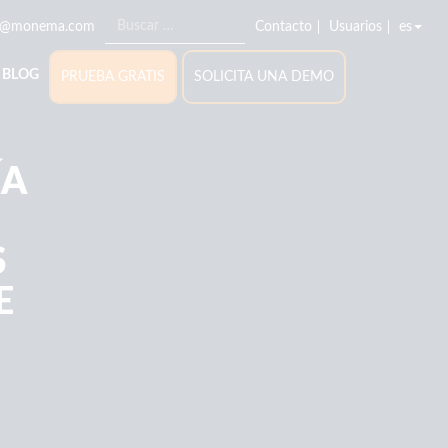
o@monema.com
Contacto
Usuarios
es
BLOG
PRUEBA GRATIS
SOLICITA UNA DEMO
ÍA
S
E