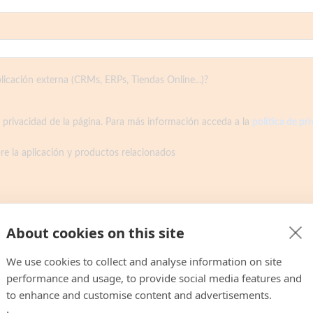
plicación externa (CRMs, ERPs, Tiendas Online...)?
 privacidad de la página.
Para más información acceda a la
política de pr
re la aplicación y productos relacionados
About cookies on this site
nema
. Nuestro software combina servicios de centralita virtual co
We use cookies to collect and analyse information on site
ntes en persona mientras sigues realizando llamadas clave.
performance and usage, to provide social media features and
licia,
negocios con centralita virtual de Asturias
, Madrid o Barce
to enhance and customise content and advertisements.