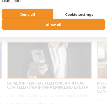
Learn more
s con nuestros precios, pero te enamoraremos con nuestro serv
Deny all
Cookie settings
Allow all
LA MEJOR CENTRAL TELEFÓNICA VIRTUAL
MEJO
CON TELEFONÍA IP PARA EMPRESAS ES ESTA
VOIP
CONF
a
A día de hoy, cuando hablamos de una central telefónica
Si est
para empresa, esta siempre tiene…