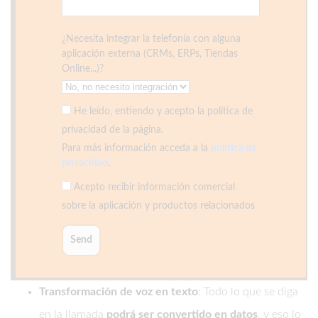
¿Necesita integrar la telefonía con alguna
aplicación externa (CRMs, ERPs, Tiendas
Online...)?
He leído, entiendo y acepto la política de
privacidad de la página.
Para más información acceda a la
política de
privacidad
.
Acepto recibir información comercial
sobre la aplicación y productos relacionados
Transformación de voz en texto
: Todo lo que se diga
en la llamada
podrá ser convertido en datos
, y eso lo