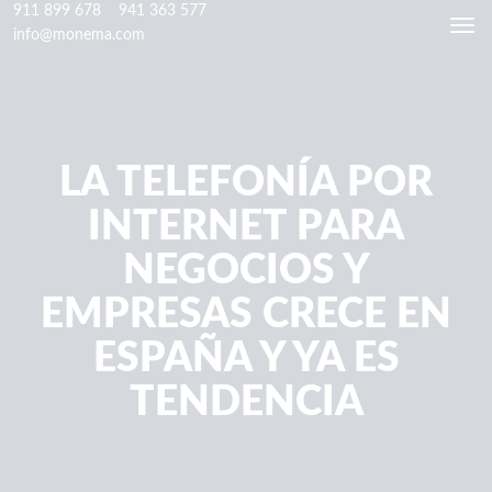
911 899 678
941 363 577
Togg
info@monema.com
navi
LA TELEFONÍA POR
INTERNET PARA
NEGOCIOS Y
EMPRESAS CRECE EN
ESPAÑA Y YA ES
TENDENCIA