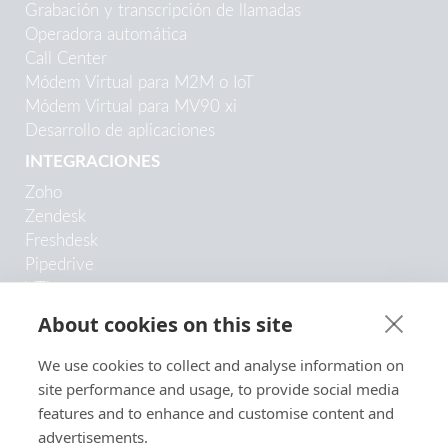
Grabación y transcripción de llamadas
Operadora automática
Call Center
Módem Virtual para M2M o IoT
Módem Virtual para MV90 xi
Desarrollo de aplicaciones
INTEGRACIONES
Zoho
Zendesk
Freshdesk
Pipedrive
VTiger
Odoo
About cookies on this site
Copper
Trengo
We use cookies to collect and analyse information on
HubSpot
site performance and usage, to provide social media
SugarCRM
features and to enhance and customise content and
Google Contacts
advertisements.