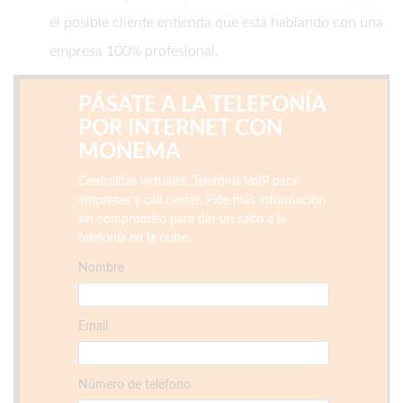
el posible cliente entienda que está hablando con una
empresa 100% profesional.
PÁSATE A LA TELEFONÍA
POR INTERNET CON
MONEMA
Centralitas virtuales, Telefonía VoIP para
empresas y call center. Pide más información
sin compromiso para dar un salto a la
telefonía en la nube.
Nombre
Email
Número de teléfono